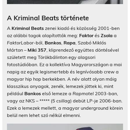
A Kriminal Beats története
A
Kriminal Beats
zenei kiadó és közösség 2001-ben
az alábbi tagok alapították meg:
Faktor
és
Zsola
a
FaktorLabor
-ból,
Bankos
,
Rapa
, Szabó Miklós
Márton –
Miki 357
, kliprendező együttes döntésével
született meg Törökbálinton egy alagsori
fotostúdióban. Ez a kollektíva Magyarországon a mai
napig az egyik legismertebb és legnívósabb crew a
magyar hip hop berkekben. A név alatt olyan máig
klasszikus anyagok, zenék, lemezek jöttek ki, mint
például
Bankos
első lemeze a
Rapmotel
2003-ban,
vagy az NKS – ***** (
5 csillag
) debüt LP-je 2006-ban.
Ezek a lemezek mellett, a magyar underground körein
belül nem lehet szó nélkül elmenni.