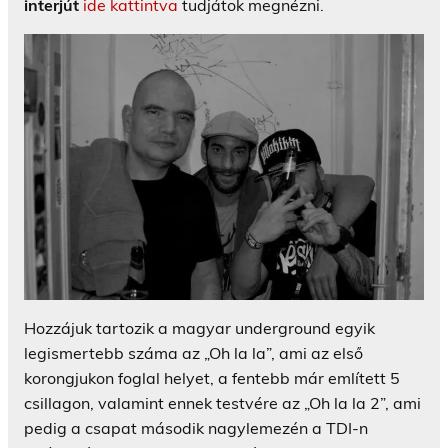
interjút
ide kattintva
tudjátok megnézni.
Hozzájuk tartozik a magyar underground egyik
legismertebb száma az „Oh la la”, ami az első
korongjukon foglal helyet, a fentebb már említett 5
csillagon, valamint ennek testvére az „Oh la la 2”, ami
pedig a csapat második nagylemezén a TDI-n