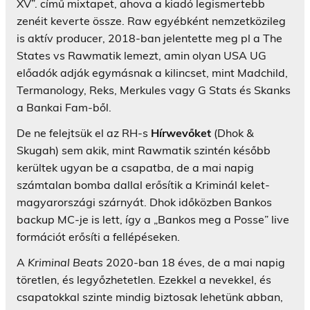
XV”. című mixtapet, ahova a kiadó legismertebb
zenéit keverte össze. Raw egyébként nemzetközileg
is aktív producer, 2018-ban jelentette meg pl a The
States vs Rawmatik lemezt, amin olyan USA UG
előadók adják egymásnak a kilincset, mint Madchild,
Termanology, Reks, Merkules vagy G Stats és Skanks
a Bankai Fam-ből.
De ne felejtsük el az RH-s
Hírwevőket
(Dhok &
Skugah) sem akik, mint Rawmatik szintén később
kerültek ugyan be a csapatba, de a mai napig
számtalan bomba dallal erősítik a Kriminál kelet-
magyarországi szárnyát. Dhok időközben Bankos
backup MC-je is lett, így a „Bankos meg a Posse” live
formációt erősíti a fellépéseken.
A
Kriminal Beats
2020-ban 18 éves, de a mai napig
töretlen, és legyőzhetetlen. Ezekkel a nevekkel, és
csapatokkal szinte mindig biztosak lehetünk abban,