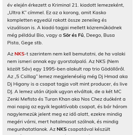
év elején érkezett a Kriminal 21. kiadott lemezeként,
„Ultra K” címmel. Ez az a korong, amit Kasko
kompletten egyedül rakott össze zeneileg és
vizuálisan is. A kiadó tagjai mellett közreműködnek
még például Bio, vagy a
Sör és Fű
, Deego, Busa
Pista, Gege stb.
Az
NKS
-t szerintem nem kell bemutatni, de ha valaki
nem ismeri annak egy gyorstalpaló. Az NKS (Nem
közölt Sáv) egy 1995-ben alakult rap trio Gödöllőről.
Az „5 Csillag” lemez megjelenéséig még Dj Hmad aka
Dj Higany is a csapat tagja volt mint producer, és live
DJ. A lemez után útjaik ugyan elváltak, de a két MC
Zenki Mefisto és Turan Khan aka Nos Chez duóként a
mai napig az egyik legaktívabb csapat, és bár három
nagylemezük jelent meg ez idő alatt, ezekre mindig
megéri várni, mert hatalmasat szólnak, és mindig
megunhatatlanok. Az
NKS
csapatával készült