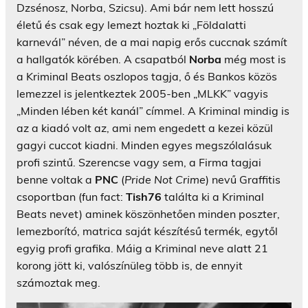
Dzsénosz, Norba, Szicsu). Ami bár nem lett hosszú
életű és csak egy lemezt hoztak ki „Földalatti
karnevál” néven, de a mai napig erős cuccnak számít
a hallgatók körében. A csapatból
Norba
még most is
a Kriminal Beats oszlopos tagja, ő és Bankos közös
lemezzel is jelentkeztek 2005-ben „MLKK” vagyis
„Minden lében két kanál” címmel. A Kriminal mindig is
az a kiadó volt az, ami nem engedett a kezei közül
gagyi cuccot kiadni. Minden egyes megszólalásuk
profi szintű. Szerencse vagy sem, a Firma tagjai
benne voltak a
PNC
(
Pride Not Crime
) nevű Graffitis
csoportban (fun fact:
Tish76
találta ki a Kriminal
Beats nevet) aminek köszönhetően minden poszter,
lemezborító, matrica saját készítésű termék, egytől
egyig profi grafika. Máig a Kriminal neve alatt 21
korong jött ki, valószínüleg több is, de ennyit
számoztak meg.