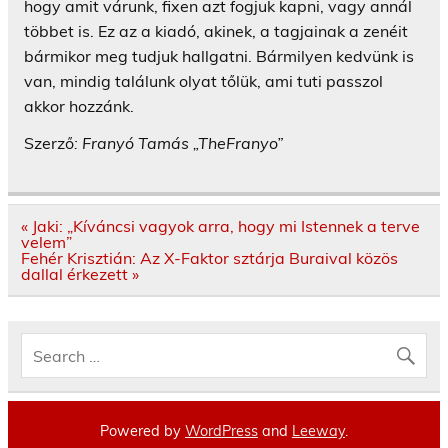
hogy amit várunk, fixen azt fogjuk kapni, vagy annál
többet is. Ez az a kiadó, akinek, a tagjainak a zenéit
bármikor meg tudjuk hallgatni. Bármilyen kedvünk is
van, mindig találunk olyat tőlük, ami tuti passzol
akkor hozzánk.
Szerző
: Franyó Tamás „TheFranyo”
Bejegyzés
« Jaki: „Kíváncsi vagyok arra, hogy mi Istennek a terve
navigáció
velem”
Fehér Krisztián: Az X-Faktor sztárja Buraival közös
dallal érkezett »
Powered by
WordPress
and
Leeway
.