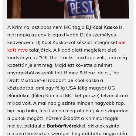
A Kriminal oszlopos nem MC tagja
DJ Kool Kasko
is,
mai napig az egyik legaktívabb DJ és személyes
kedvencem. DJ Kool Kasko-val készült interjónket
ide
kattintva
találjátok. A kiadó alatt megjelent első
kiadványa az “Off The Tracks” mixtape volt, ami még
kazettán jelent meg. Majd ezt követte a német
anyagokból összeállított Bimaz & Benz, de a „The
Draft Mixtape”-el robbant be Kool Kasko a
köztudatba, ami egy félig USA félig magyar UG
előadókat (főleg Kriminal MC-ket persze) felvonultató
mixcd volt. A mai napig szinte minden nagyobb rap,
hip-hop bulin, fesztiválon megtalálhatjuk a színpadon
a pultok mögött. Közreműködött a Kriminal tagjai
mellett például a
Barbárfivérek
kel, akiknek szinte
minden lemezükön szerepel. Legutóbbi korongja idén