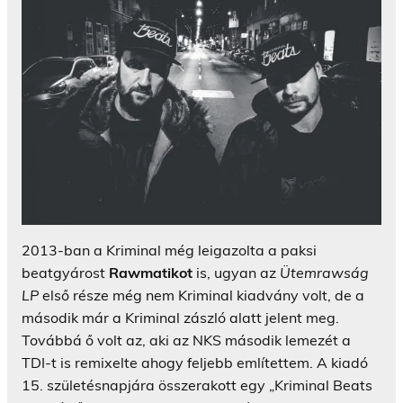
2013-ban a Kriminal még leigazolta a paksi
beatgyárost
Rawmatikot
is, ugyan az
Ütemrawság
LP
első része még nem Kriminal kiadvány volt, de a
második már a Kriminal zászló alatt jelent meg.
Továbbá ő volt az, aki az NKS második lemezét a
TDI-t is remixelte ahogy feljebb említettem. A kiadó
15. születésnapjára összerakott egy „Kriminal Beats