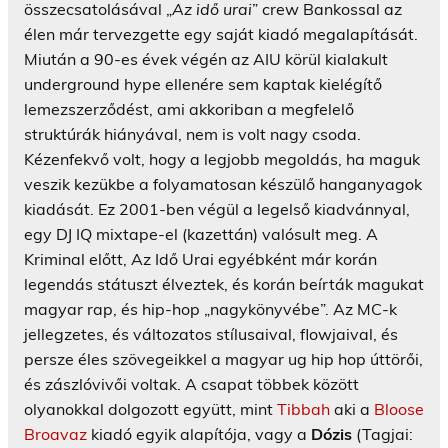
összecsatolásával „
Az idő urai
” crew Bankossal az
élen már tervezgette egy saját kiadó megalapítását.
Miután a 90-es évek végén az AIU körül kialakult
underground hype ellenére sem kaptak kielégítő
lemezszerződést, ami akkoriban a megfelelő
struktúrák hiányával, nem is volt nagy csoda.
Kézenfekvő volt, hogy a legjobb megoldás, ha maguk
veszik kezükbe a folyamatosan készülő hanganyagok
kiadását. Ez 2001-ben végül a legelső kiadvánnyal,
egy DJ IQ mixtape-el (kazettán) valósult meg. A
Kriminal előtt, Az Idő Urai egyébként már korán
legendás státuszt élveztek, és korán beírták magukat
magyar rap, és hip-hop „nagykönyvébe”. Az MC-k
jellegzetes, és változatos stílusaival, flowjaival, és
persze éles szövegeikkel a magyar ug hip hop úttörői,
és zászlóvivői voltak. A csapat többek között
olyanokkal dolgozott együtt, mint
Tibbah
aki a
Bloose
Broavaz
kiadó egyik alapítója, vagy a
Dózis
(Tagjai: