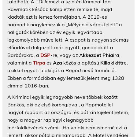
található. A
TDI lemez
t a szintén Kriminal tag
Rawmatik később kompletten remixelte, majd
kiadták ezt is lemez formájában. A 2019-es
harmadik nagylemezük a „Mélyen a város felett” a
hallgatók körében az év egyik legvártabb,
legkomolyabb műve lett. A csapat is nagyon sok más
előadóval dolgozott már együtt, gondolok itt a
Barbárokra, a
DSP
-re, vagy az
Akkezdet Phiai
ra,
valamint a
Tirpa
és
Aza
közös alapítású
Killakikitt
re,
akikkel együtt alakítják a
Brigád
nevű formációt.
Ebben a formációban egy lemezük jelent meg 1328
címmel 2016-ban.
A Kriminal egyik legnagyobb neve többek között
Bankos, aki az első korongjával, a Rapmotellel
nagyot robbant az országra, és bátran kijelenthetem,
hogy a magyar rap egyik legnagyobb
mérföldkövének számít. Ha valaki nem ismerné ezt a
lemezt, akkor pótolja mihamarabb. A Motel vendégei