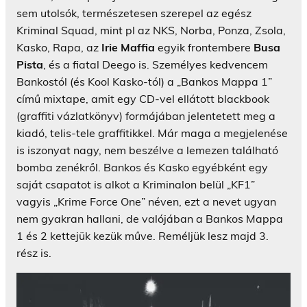
sem utolsók, természetesen szerepel az egész
Kriminal Squad, mint pl az NKS, Norba, Ponza, Zsola,
Kasko, Rapa, az
Irie Maffia
egyik frontembere
Busa
Pista
, és a fiatal Deego is. Személyes kedvencem
Bankostól (és Kool Kasko-tól) a „Bankos Mappa 1”
című mixtape, amit egy CD-vel ellátott blackbook
(graffiti vázlatkönyv) formájában jelentetett meg a
kiadó, telis-tele graffitikkel. Már maga a megjelenése
is iszonyat nagy, nem beszélve a lemezen található
bomba zenékről. Bankos és Kasko egyébként egy
saját csapatot is alkot a Kriminalon belül „KF1”
vagyis „Krime Force One” néven, ezt a nevet ugyan
nem gyakran hallani, de valójában a Bankos Mappa
1 és 2 kettejük kezük műve. Reméljük lesz majd 3.
rész is.