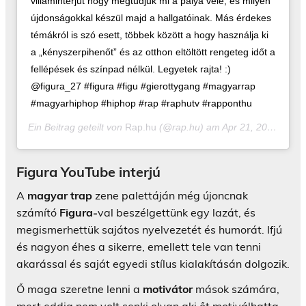
villáminterjút hogy megtudjuk mi a pálya vele, és milyen
újdonságokkal készül majd a hallgatóinak. Más érdekes
témákról is szó esett, többek között a hogy használja ki
a „kényszerpihenőt” és az otthon eltöltött rengeteg időt a
fellépések és színpad nélkül. Legyetek rajta! :)
@figura_27 #figura #figu #gierottygang #magyarrap
#magyarhiphop #hiphop #rap #raphutv #rapponthu
Ein Beitrag geteilt von
Rap.hu
(@rap.hu) am
Apr 21, 2020 um 12:22 PDT
Figura YouTube interjú
A
magyar trap
zene palettáján még újoncnak
számító
Figura-
val beszélgettünk egy lazát, és
megismerhettük sajátos nyelvezetét és humorát. Ifjú
és nagyon éhes a sikerre, emellett tele van tenni
akarással és saját egyedi stílus kialakításán dolgozik.
Ő maga szeretne lenni a
motivátor
mások számára,