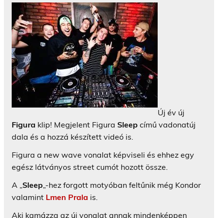
Új év új
Figura
klip! Megjelent Figura
Sleep
című vadonatúj
dala és a hozzá készített videó is.
Figura a new wave vonalat képviseli és ehhez egy
egész látványos street cumót hozott össze.
A „
Sleep
„-hez forgott motyóban feltűnik még Kondor
valamint
Lmen Prala
is.
Aki kamázza az új vonalat annak mindenképpen