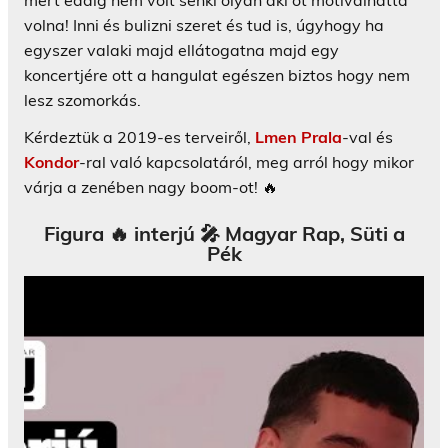
mert eddig nem volt senki olyan aki őt motiválhatta
volna! Inni és bulizni szeret és tud is, úgyhogy ha
egyszer valaki majd ellátogatna majd egy
koncertjére ott a hangulat egészen biztos hogy nem
lesz szomorkás.
Kérdeztük a 2019-es terveiről,
Lmen Prala
-val és
Kondor
-ral való kapcsolatáról, meg arról hogy mikor
várja a zenében nagy boom-ot! 🔥
Figura 🔥 interjú 🎤 Magyar Rap, Süti a
Pék