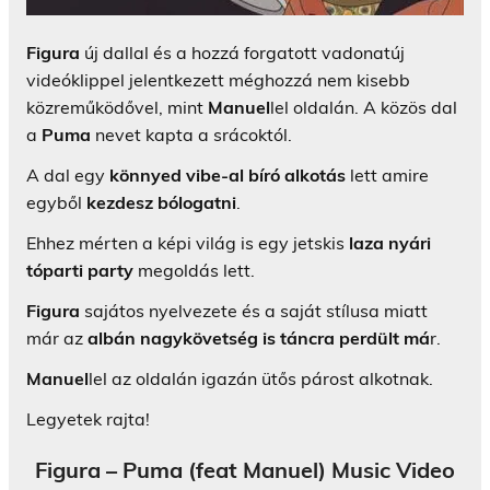
Figura
új dallal és a hozzá forgatott vadonatúj
videóklippel jelentkezett méghozzá nem kisebb
közreműködővel, mint
Manuel
lel oldalán. A közös dal
a
Puma
nevet kapta a srácoktól.
A dal egy
könnyed vibe-al bíró alkotás
lett amire
egyből
kezdesz bólogatni
.
Ehhez mérten a képi világ is egy jetskis
laza nyári
tóparti party
megoldás lett.
Figura
sajátos nyelvezete és a saját stílusa miatt
már az
albán nagykövetség is táncra perdült má
r.
Manuel
lel az oldalán igazán ütős párost alkotnak.
Legyetek rajta!
Figura – Puma (feat Manuel) Music Video