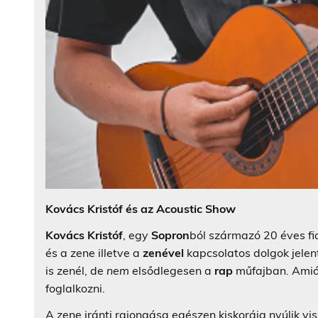
Kovács Kristóf és az Acoustic Show
Kovács Kristóf
, egy
Sopron
ból származó 20 éves fi
és a zene illetve a
zenével
kapcsolatos dolgok jelen
is zenél, de
nem
elsődlegesen a
rap
műfajban. Amiót
foglalkozni.
A zene iránti rajongása egészen kiskoráig nyúlik v