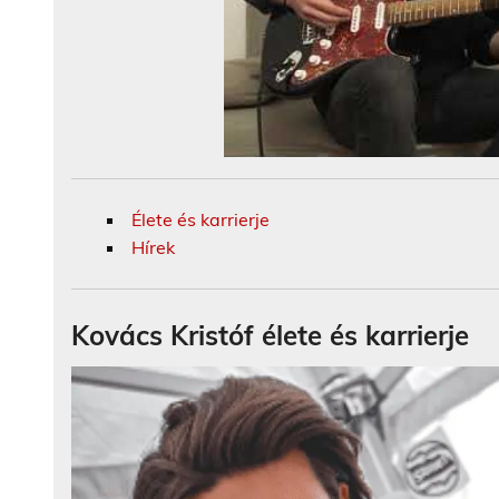
Élete és karrierje
Hírek
Kovács Kristóf élete és karrierje