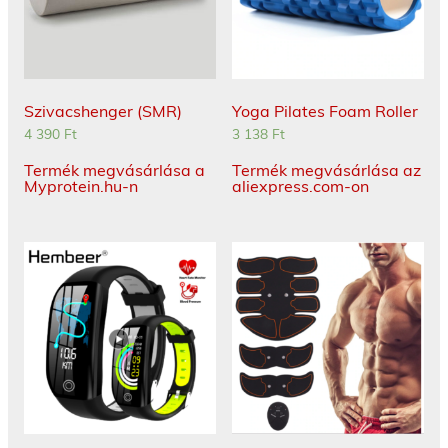
Szivacshenger (SMR)
Yoga Pilates Foam Roller
4 390
Ft
3 138
Ft
Termék megvásárlása a
Termék megvásárlása az
Myprotein.hu-n
aliexpress.com-on