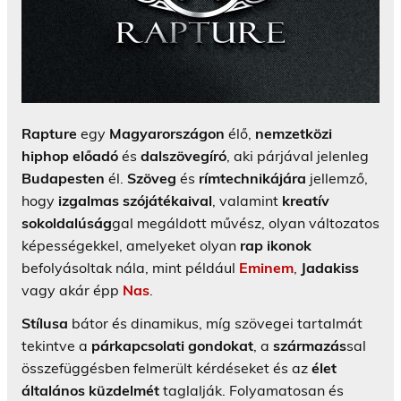
Rapture
egy
Magyarországon
élő,
nemzetközi
hiphop előadó
és
dalszövegíró
, aki párjával jelenleg
Budapesten
él.
Szöveg
és
rímtechnikájára
jellemző,
hogy
izgalmas szójátékaival
, valamint
kreatív
sokoldalúság
gal megáldott művész, olyan változatos
képességekkel, amelyeket olyan
rap ikonok
befolyásoltak nála, mint például
Eminem
,
Jadakiss
vagy akár épp
Nas
.
Stílusa
bátor és dinamikus, míg szövegei tartalmát
tekintve a
párkapcsolati gondokat
, a
származás
sal
összefüggésben felmerült kérdéseket és az
élet
általános küzdelmét
taglalják. Folyamatosan és