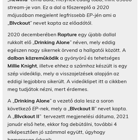
stream-je van
. Ez a dal a főszereplő a
2020
májusában megjelent legfrissebb EP
-jén ami a
„
Blvckout
” nevet kapta az előadótól.
2020 decemberében
Rapture
egy újabb dallal
rukkolt elő „
Drinking Alone
” néven, mely eddig
egészen nagy sikernek örvend a hallgatói között. A
dalban közreműködik
a
gyönyörű
és
tehetséges
Millie Knight
, illetve ehhez a számhoz készült is egy
szép videóklip, mely a visszajelzések alapján az
eddigi legjobbra sikerült. A videóklipet itt a cikkben
meg tudjátok nézni, mert érdemes.
A „
Drinking Alone
” a vezető dala lesz a soron
következő
EP
-nek, mely a „
Blvckout II
” nevet kapta.
A „
Blvckout II
” tervezett megjenelési dátuma, 2021
január első hete, ekkor fog debütálni, további 4
elképesztően jó számmal együtt, úgyhogy
hamarosan érkezik.