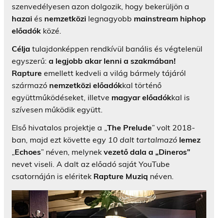
szenvedélyesen azon dolgozik, hogy bekerüljön a
hazai
és
nemzetközi
legnagyobb
mainstream hiphop
előadók
közé.
Célja
tulajdonképpen rendkívül banális és végtelenül
egyszerű:
a legjobb akar lenni a szakmában!
Rapture
emellett kedveli a világ bármely tájáról
származó
nemzetközi előadók
kal történő
együttműködéseket, illetve
magyar előadók
kal is
szívesen működik együtt.
Első hivatalos projektje a „
The Prelude
” volt 2018-
ban, majd ezt követte egy
10 dalt tartalmazó
lemez
„
Echoes
” néven, melynek
vezető dala a „Dineros”
nevet viseli. A dalt az előadó saját YouTube
csatornáján is eléritek
Rapture Muziq
néven.