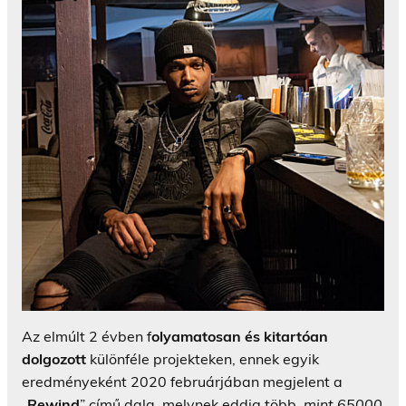
Az elmúlt 2 évben f
olyamatosan és kitartóan
dolgozott
különféle projekteken, ennek egyik
eredményeként 2020 februárjában megjelent a
„
Rewind
” című dala, melynek eddig több,
mint 65000