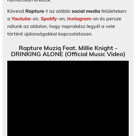
Kövesd
Rapture
-t az alábbi
social media
felületeken:
a
Youtube
-on,
Spotify
-on,
Instagram
-on és persze
nálunk az oldalon, hogy naprakész legyél a vele
történt újdonságokkal kapcsolatosan.
Rapture Muziq Feat. Millie Knight -
DRINKING ALONE (Official Music Video)