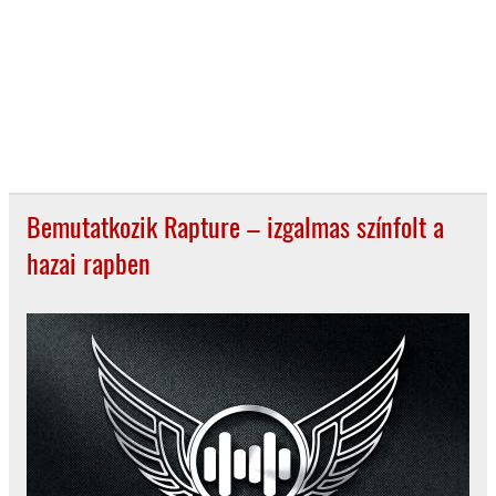
Bemutatkozik Rapture – izgalmas színfolt a
hazai rapben