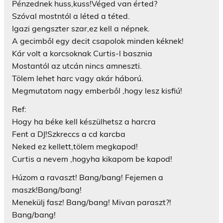
Pénzednek huss,kuss!Véged van érted?
Szóval mostntól a léted a téted.
Igazi gengszter szar,ez kell a népnek.
A gecimből egy decit csapolok minden kéknek!
Kár volt a korcsoknak Curtis-l basznia
Mostantól az utcán nincs amneszti.
Tölem lehet harc vagy akár háború.
Megmutatom nagy emberből ,hogy lesz kisfiú!
Ref:
Hogy ha béke kell készülhetsz a harcra
Fent a DJ!Szkreccs a cd karcba
Neked ez kellett,tölem megkapod!
Curtis a nevem ,hogyha kikapom be kapod!
Húzom a ravaszt! Bang/bang! Fejemen a
maszk!Bang/bang!
Menekülj fasz! Bang/bang! Mivan paraszt?!
Bang/bang!