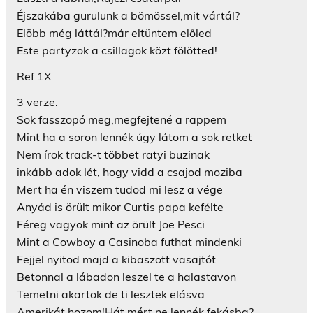
Éjszakába gurulunk a bömössel,mit vártál?
Elöbb még láttál?már eltüntem előled
Este partyzok a csillagok közt fölötted!
Ref 1X
3 verze.
Sok fasszopó meg,megfejtené a rappem
Mint ha a soron lennék úgy látom a sok retket
Nem írok track-t többet ratyi buzinak
inkább adok lét, hogy vidd a csajod moziba
Mert ha én viszem tudod mi lesz a vége
Anyád is örült mikor Curtis papa kefélte
Féreg vagyok mint az örült Joe Pesci
Mint a Cowboy a Casinoba futhat mindenki
Fejjel nyitod majd a kibaszott vasajtót
Betonnal a lábadon leszel te a halastavon
Temetni akartok de ti lesztek elásva
Amerikát hozom!Hát mért ne lennék fekásba?