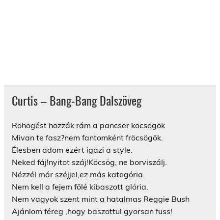
Curtis – Bang-Bang Dalszöveg
Röhögést hozzák rám a pancser köcsögök
Mivan te fasz?nem fantomként fröcsögök.
Élesben adom ezért igazi a style.
Neked fáj!nyitot száj!Köcsög, ne borviszálj.
Nézzél már széjjel,ez más kategória.
Nem kell a fejem fölé kibaszott glória.
Nem vagyok szent mint a hatalmas Reggie Bush
Ajánlom féreg ,hogy baszottul gyorsan fuss!