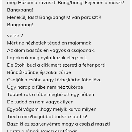
meg Húzom a ravaszt! Bang/bang! Fejemen a maszk!
Bang/bang!
Menekülj fasz! Bang/bang! Mivan paraszt?!
Bang/bang!
verze 2.
Mért ne nézhetlek téged én majomnak
Az álom baszás én vagyok a csajodnak.
Lapoknak meg nyilatkozok elég sort.
De Stohl buci a cikk mert szereti a fehér port!
Bűnből-bűnbe,éjszakai zűrbe
Csalják a csőbe vagy törbe,körbe főbe lőve
Úgy harap a fűbe nem néz tükörbe
Többet rak a tűbe megbízott egy nőben
De tudod én nem vagyok ilyen
Egyből vágom ,hogy melyik kurva milyen
Tied a miki!ha jobbat tudsz csapd ki!
Bazd ki ez szar,enyémre megy a csajszi maszti
Laszti a lábnál,Rajczi csatárpár